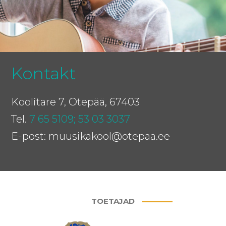
Kontakt
Koolitare 7, Otepää, 67403
Tel.
7 65 5109;
53 03 3037
E-post: muusikakool@otepaa.ee
TOETAJAD