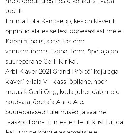
meie õppurid esinesid konkursil väga
tublilt.
Emma Lota Kängsepp, kes on klaverit
õppinud alates sellest õppeaastast meie
Keeni filiaalis, saavutas oma
vanuserühmas I koha. Tema õpetaja on
suurepärane Gerli Kirikal.
Arbi Klaver 2021 Grand Prix tõi koju aga
klaveri eriala
VII
klassi õpilane, noor
muusik Gerli Ong, keda juhendab meie
raudvara, õpetaja Anne Are.
Suurepärased tulemused ja saame
taaskord oma inimeste üle uhkust tunda.
Palju õnne kõigile asjaosalistele!