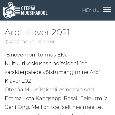
MENÜÜ
Arbi Klaver 2021
POSTITATUD : 01.12.2021
18.novembril toimus Elva
Kultuurikeskuses traditsiooniline
karakterpalade võistumängimine Arbi
Klaver 2021.
Otepää Muusikakooli esindasid seal
Emma Lota Kängsepp, Rosali Eelnurm ja
Gerli Ong. Meil on tõeliselt hea meel, et