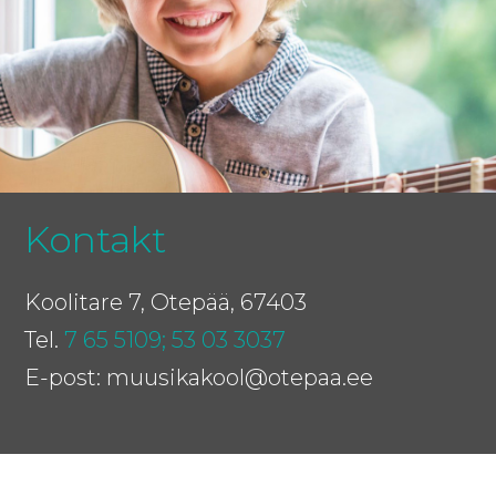
Kontakt
Koolitare 7, Otepää, 67403
Tel.
7 65 5109;
53 03 3037
E-post: muusikakool@otepaa.ee