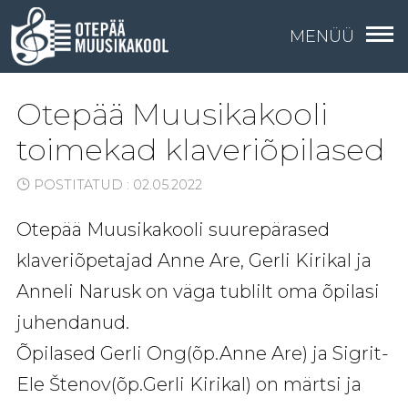
MENÜÜ
Otepää Muusikakooli
toimekad klaveriõpilased
POSTITATUD : 02.05.2022
Otepää Muusikakooli suurepärased
klaveriõpetajad Anne Are, Gerli Kirikal ja
Anneli Narusk on väga tublilt oma õpilasi
juhendanud.
Õpilased Gerli Ong(õp.Anne Are) ja Sigrit-
Ele Štenov(õp.Gerli Kirikal) on märtsi ja