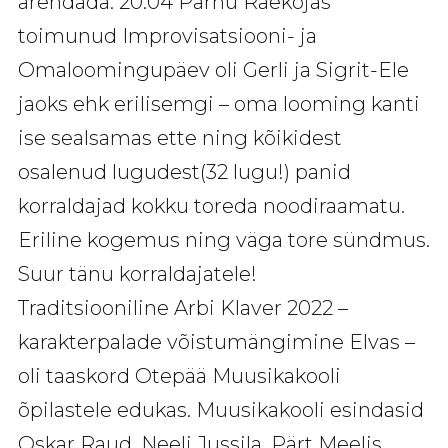
arendada. 20.04 Pärnu Raekojas
toimunud Improvisatsiooni- ja
Omaloomingupäev oli Gerli ja Sigrit-Ele
jaoks ehk erilisemgi – oma looming kanti
ise sealsamas ette ning kõikidest
osalenud lugudest(32 lugu!) panid
korraldajad kokku toreda noodiraamatu.
Eriline kogemus ning väga tore sündmus.
Suur tänu korraldajatele!
Traditsiooniline Arbi Klaver 2022 –
karakterpalade võistumängimine Elvas –
oli taaskord Otepää Muusikakooli
õpilastele edukas. Muusikakooli esindasid
Oskar Raud, Neeli Jussila, Pärt Meelis