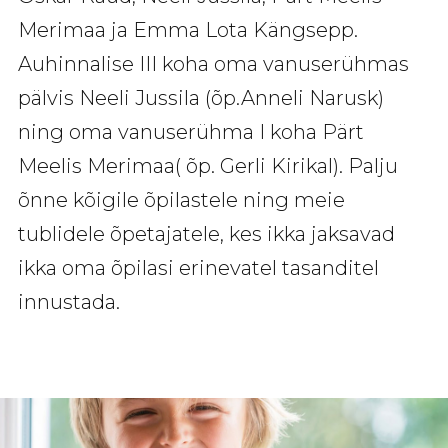
Merimaa ja Emma Lota Kängsepp.
Auhinnalise
III
koha oma vanuserühmas
pälvis Neeli Jussila (õp.Anneli Narusk)
ning oma vanuserühma I koha Pärt
Meelis Merimaa( õp. Gerli Kirikal). Palju
õnne kõigile õpilastele ning meie
tublidele õpetajatele, kes ikka jaksavad
ikka oma õpilasi erinevatel tasanditel
innustada.