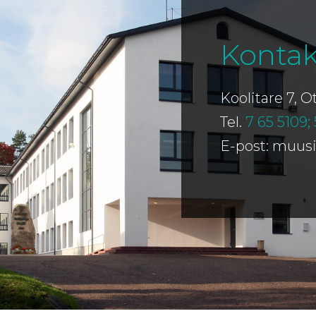
Kontak
Koolitare 7, 
Tel.
7 65 5109;
E-post: muus