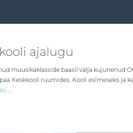
ooli ajalugu
nud muusikaklasside baasil välja kujunenud O
tepää Keskkooli ruumides. Kooli esimeseks ja k
asi…