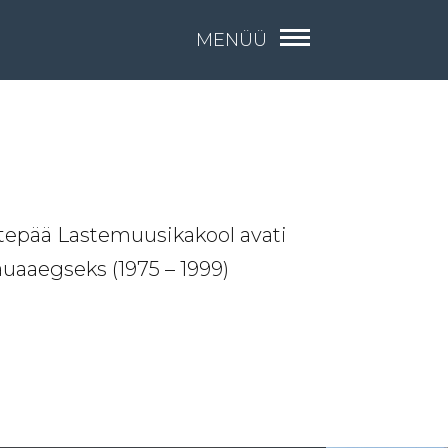
MENÜÜ
tepää Lastemuusikakool avati
auaaegseks (1975 – 1999)