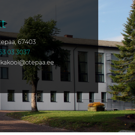
t
Otepää, 67403
53 03 3037
ikakool@otepaa.ee