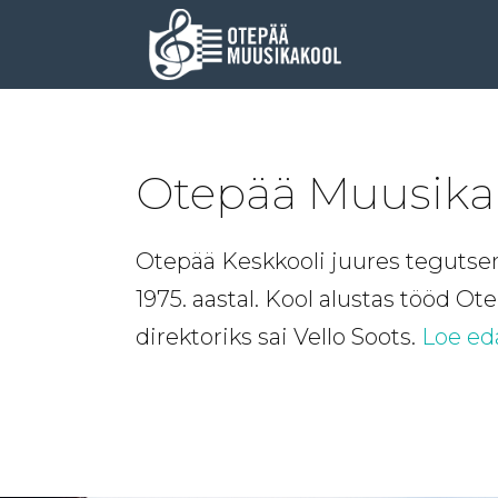
Otepää Muusikak
Otepää Keskkooli juures tegutse
1975. aastal. Kool alustas tööd O
direktoriks sai Vello Soots.
Loe ed