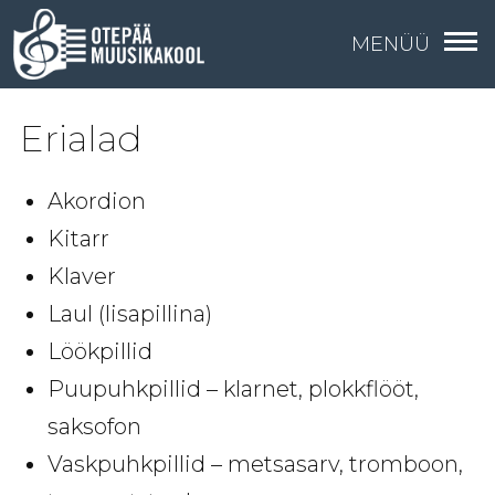
MENÜÜ
Erialad
Akordion
Kitarr
Klaver
Laul (lisapillina)
Löökpillid
Puupuhkpillid – klarnet, plokkflööt,
saksofon
Vaskpuhkpillid – metsasarv, tromboon,