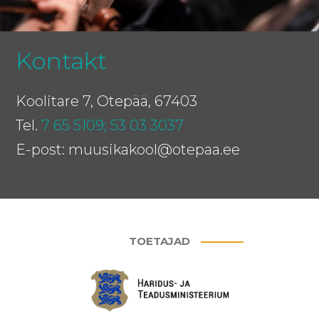
Kontakt
Koolitare 7, Otepää, 67403
Tel.
7 65 5109;
53 03 3037
E-post: muusikakool@otepaa.ee
TOETAJAD