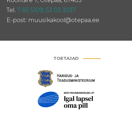
Koolitare 7, Otepää, 67403
Tel.
7 65 5109;
53 03 3037
E-post: muusikakool@otepaa.ee
TOETAJAD