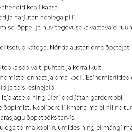
vahendid kooli kaasa.
 ja harjutan hoolega pilli.
misel õppe- ja huvitegevuseks vastavaid ruum
olitsetud kätega. Nõnda austan oma õpetajat, 
tööks sobivalt, puhtalt ja korralikult.
nemistel ennast ja oma kooli. Esinemisriided o
d ja teisi esinejaid.
isjalatseid ning üleriided jätan garderoobi.
te õppimist. Koolipere liikmena ma ei hiline tu
parasjagu õppetööks tarvis.
ju ega torma kooli ruumides ning ei mängi mä