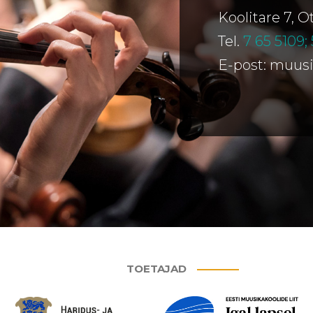
Koolitare 7, 
Tel.
7 65 5109;
E-post: muus
TOETAJAD