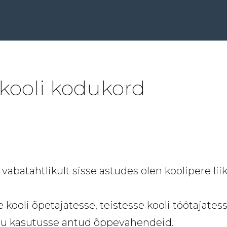
kooli kodukord
vabatahtlikult sisse astudes olen koolipere 
kooli õpetajatesse, teistesse kooli töötajates
minu käsutusse antud õppevahendeid.