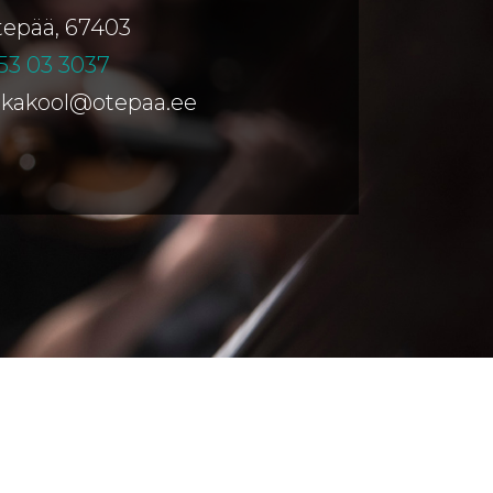
Otepää, 67403
53 03 3037
ikakool@otepaa.ee