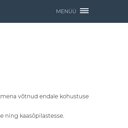
MENÜÜ
liikmena võtnud endale kohustuse
se ning kaasõpilastesse.