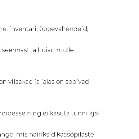
e, inventari, õppevahendeid,
iseennast ja hoian mulle
n viisakad ja jalas on sobivad
ndidesse ning ei kasuta tunni ajal
nge, mis häiriksid kaasõpilaste