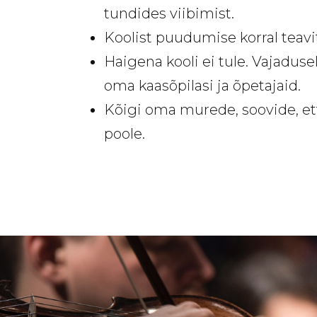
tundides viibimist.
Koolist puudumise korral teavit
Haigena kooli ei tule. Vajaduse
oma kaasõpilasi ja õpetajaid.
Kõigi oma murede, soovide, ett
poole.