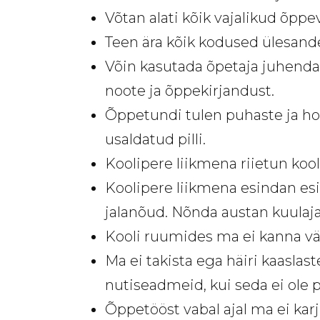
Võtan alati kõik vajalikud õppe
Teen ära kõik kodused ülesanded
Võin kasutada õpetaja juhenda
noote ja õppekirjandust.
Õppetundi tulen puhaste ja ho
usaldatud pilli.
Koolipere liikmena riietun kooli
Koolipere liikmena esindan esi
jalanõud. Nõnda austan kuulajai
Kooli ruumides ma ei kanna väl
Ma ei takista ega häiri kaaslas
nutiseadmeid, kui seda ei ole 
Õppetööst vabal ajal ma ei kar