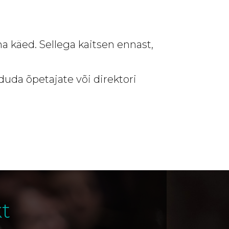
ma käed. Sellega kaitsen ennast,
uda õpetajate või direktori
t