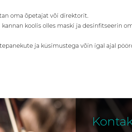
an oma õpetajat või direktorit.
l kannan koolis olles maski ja desinfitseerin o
epanekute ja küsimustega võin igal ajal pöörd
Kontak