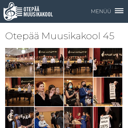
MENÜÜ
Otepää Muusikakool 45