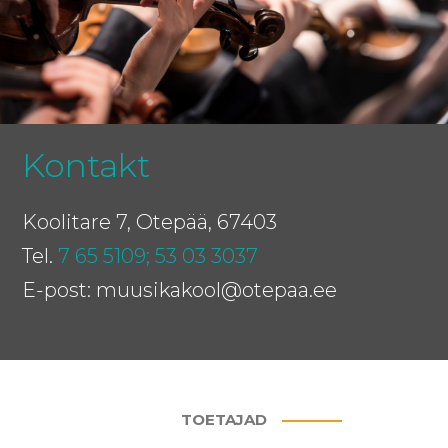
Kontakt
Koolitare 7, Otepää, 67403
Tel.
7 65 5109;
53 03 3037
E-post: muusikakool@otepaa.ee
TOETAJAD