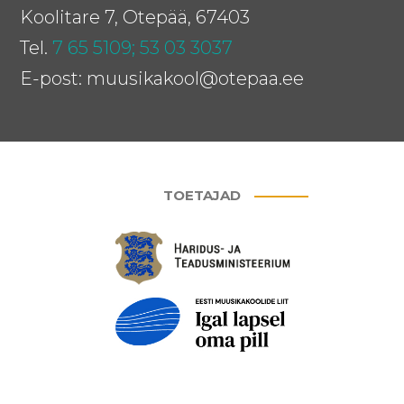
Koolitare 7, Otepää, 67403
Tel.
7 65 5109;
53 03 3037
E-post: muusikakool@otepaa.ee
TOETAJAD