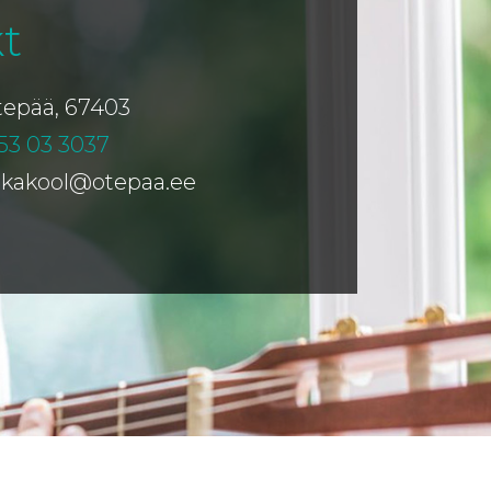
t
Otepää, 67403
53 03 3037
ikakool@otepaa.ee