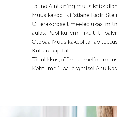
Tauno Aints ning muusikateadlane
Muusikakooli vilistlane Kadri Ste
Oli erakordselt meeleolukas, mi
aulas. Publiku lemmiku tiitli päl
Otepää Muusikakool tänab toetus
Kultuurkapitali.
Tänulikkus, rõõm ja imeline muus
Kohtume juba järgmisel Anu Kase