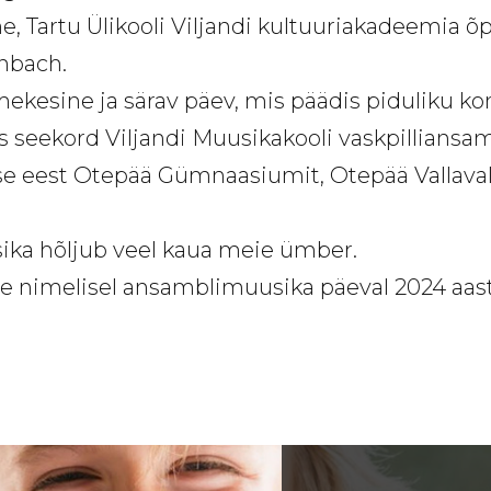
, Tartu Ülikooli Viljandi kultuuriakadeemia õ
inbach.
tmekesine ja särav päev, mis päädis piduliku
vis seekord Viljandi Muusikakooli vaskpillians
e eest Otepää Gümnaasiumit, Otepää Vallavali
ika hõljub veel kaua meie ümber.
 nimelisel ansamblimuusika päeval 2024 aast