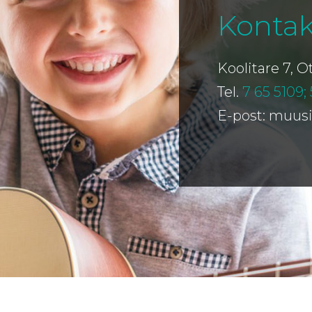
Kontak
Koolitare 7, 
Tel.
7 65 5109;
E-post: muus