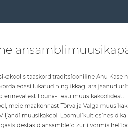
ine ansamblimuusikap
ikakoolis taaskord traditsiooniline Anu Kase
korda edasi lükatud ning ikkagi ära jäänud ürit
 erinevatest Lõuna-Eesti muusikakoolidest. Es
ool, meie maakonnast Tõrva ja Valga muusikako
iljandi muusikakool. Loomulikult esinesid ka
gasisidestasid ansambleid zürii vormis helil