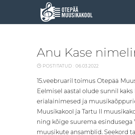
Anu Kase nimel
POSTITATUD : 06.03.2022
15.veebruaril toimus Otepää Muus
Eelmisel aastal olude sunnil kaks 
erialainimesed ja muusikaõppurid
Muusikakool ja Tartu II muusikak
ning kõige suurema esindusega V
muusikute ansamblid. Seekord ta