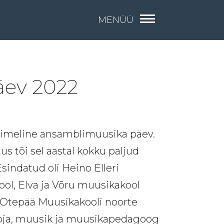
MENÜÜ
äev 2022
 nimeline ansamblimuusika päev.
us tõi sel aastal kokku paljud
indatud oli Heino Elleri
ol, Elva ja Võru muusikakool
 Otepää Muusikakooli noorte
ooja, muusik ja muusikapedagoog