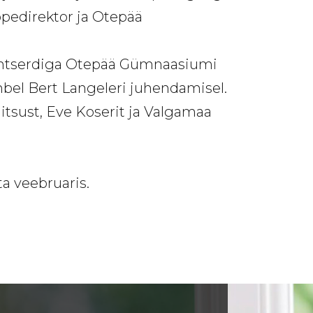
ppedirektor ja Otepää
 kontserdiga Otepää Gümnaasiumi
ambel Bert Langeleri juhendamisel.
tsust, Eve Koserit ja Valgamaa
a veebruaris.